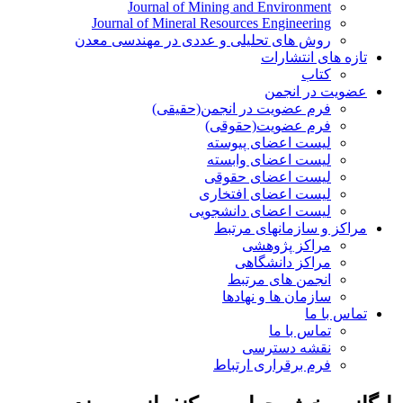
Journal of Mining and Environment
Journal of Mineral Resources Engineering
روش های تحلیلی و عددی در مهندسی معدن
تازه های انتشارات
کتاب
عضویت در انجمن
فرم عضویت در انجمن(حقیقی)
فرم عضویت(حقوقی)
لیست اعضای پیوسته
لیست اعضای وابسته
لیست اعضای حقوقی
لیست اعضای افتخاری
لیست اعضای دانشجویی
مراکز و سازمانهای مرتبط
مراکز پژوهشی
مراکز دانشگاهی
انجمن های مرتبط
سازمان ها و نهادها
تماس با ما
تماس با ما
نقشه دسترسی
فرم برقراری ارتباط