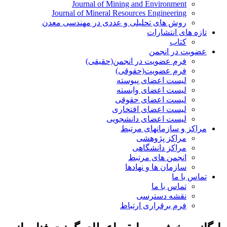
Journal of Mining and Environment
Journal of Mineral Resources Engineering
روش های تحلیلی و عددی در مهندسی معدن
تازه های انتشارات
کتاب
عضویت در انجمن
فرم عضویت در انجمن(حقیقی)
فرم عضویت(حقوقی)
لیست اعضای پیوسته
لیست اعضای وابسته
لیست اعضای حقوقی
لیست اعضای افتخاری
لیست اعضای دانشجویی
مراکز و سازمانهای مرتبط
مراکز پژوهشی
مراکز دانشگاهی
انجمن های مرتبط
سازمان ها و نهادها
تماس با ما
تماس با ما
نقشه دسترسی
فرم برقراری ارتباط