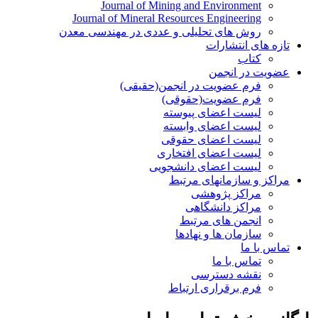
Journal of Mining and Environment
Journal of Mineral Resources Engineering
روش های تحلیلی و عددی در مهندسی معدن
تازه های انتشارات
کتاب
عضویت در انجمن
فرم عضویت در انجمن(حقیقی)
فرم عضویت(حقوقی)
لیست اعضای پیوسته
لیست اعضای وابسته
لیست اعضای حقوقی
لیست اعضای افتخاری
لیست اعضای دانشجویی
مراکز و سازمانهای مرتبط
مراکز پژوهشی
مراکز دانشگاهی
انجمن های مرتبط
سازمان ها و نهادها
تماس با ما
تماس با ما
نقشه دسترسی
فرم برقراری ارتباط