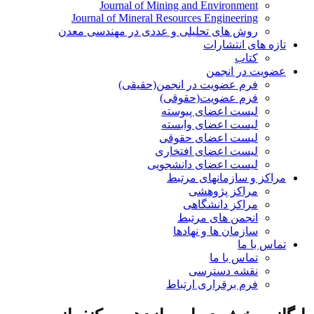
Journal of Mining and Environment
Journal of Mineral Resources Engineering
روش های تحلیلی و عددی در مهندسی معدن
تازه های انتشارات
کتاب
عضویت در انجمن
فرم عضویت در انجمن(حقیقی)
فرم عضویت(حقوقی)
لیست اعضای پیوسته
لیست اعضای وابسته
لیست اعضای حقوقی
لیست اعضای افتخاری
لیست اعضای دانشجویی
مراکز و سازمانهای مرتبط
مراکز پژوهشی
مراکز دانشگاهی
انجمن های مرتبط
سازمان ها و نهادها
تماس با ما
تماس با ما
نقشه دسترسی
فرم برقراری ارتباط