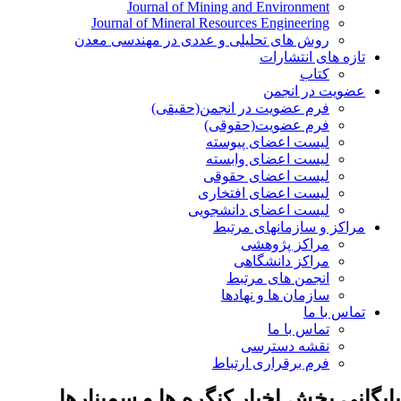
Journal of Mining and Environment
Journal of Mineral Resources Engineering
روش های تحلیلی و عددی در مهندسی معدن
تازه های انتشارات
کتاب
عضویت در انجمن
فرم عضویت در انجمن(حقیقی)
فرم عضویت(حقوقی)
لیست اعضای پیوسته
لیست اعضای وابسته
لیست اعضای حقوقی
لیست اعضای افتخاری
لیست اعضای دانشجویی
مراکز و سازمانهای مرتبط
مراکز پژوهشی
مراکز دانشگاهی
انجمن های مرتبط
سازمان ها و نهادها
تماس با ما
تماس با ما
نقشه دسترسی
فرم برقراری ارتباط
بایگانی بخش
اخبار کنگره ها و سمینارها