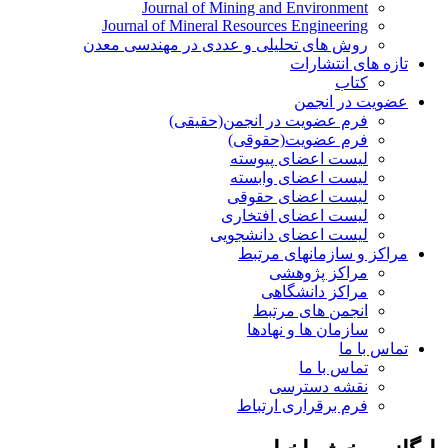
Journal of Mining and Environment
Journal of Mineral Resources Engineering
روش های تحلیلی و عددی در مهندسی معدن
تازه های انتشارات
کتاب
عضویت در انجمن
فرم عضویت در انجمن(حقیقی)
فرم عضویت(حقوقی)
لیست اعضای پیوسته
لیست اعضای وابسته
لیست اعضای حقوقی
لیست اعضای افتخاری
لیست اعضای دانشجویی
مراکز و سازمانهای مرتبط
مراکز پژوهشی
مراکز دانشگاهی
انجمن های مرتبط
سازمان ها و نهادها
تماس با ما
تماس با ما
نقشه دسترسی
فرم برقراری ارتباط